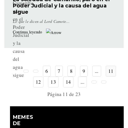
Poder Judicial y la causa del agua
sigue
Lo que le dicen al Lord Camote…
Continua leyendo
6
7
8
9
...
11
12
13
14
...
Página 11 de 23
MEMES
DE