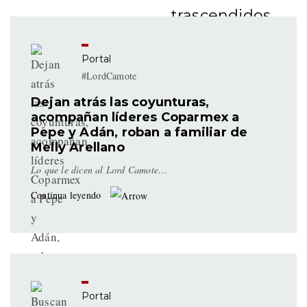
trascendidos
escritos por la
irreverencia y
Portal
acidez de
#LordCamote
#LordCamote y
Dejan atrás las coyunturas,
sus camotazos.
acompañan líderes Coparmex a
Pepe y Adán, roban a familiar de
Melly Arellano
Lo que le dicen al Lord Camote…
Continua leyendo
Portal