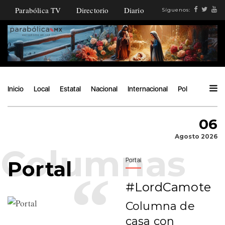
Parabólica TV
Directorio
Diario
Síguenos:
Inicio
Local
Estatal
Nacional
Internacional
Política
Ángu
06
Agosto 2026
Portal
Portal
#LordCamote
Columna de
casa con