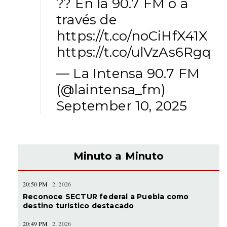
?? En la 90.7 FM o a
través de
https://t.co/noCiHfX41X
https://t.co/ulVzAs6Rgq
— La Intensa 90.7 FM
(@laintensa_fm)
September 10, 2025
Minuto a Minuto
20:50 PM
2, 2026
Reconoce SECTUR federal a Puebla como
destino turístico destacado
20:49 PM
2, 2026