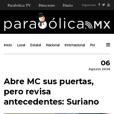
Parabólica TV
Directorio
Diario
Síguenos:
Inicio
Local
Estatal
Nacional
Internacional
Política
Ángu
06
Agosto 2026
Abre MC sus puertas,
pero revisa
antecedentes: Suriano