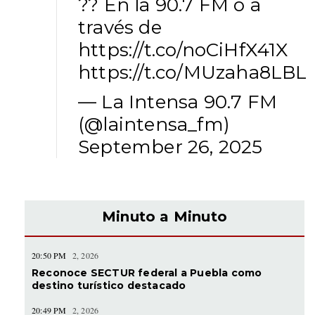
?? En la 90.7 FM o a
través de
https://t.co/noCiHfX41X
https://t.co/MUzaha8LBL
— La Intensa 90.7 FM
(@laintensa_fm)
September 26, 2025
Minuto a Minuto
20:50 PM
2, 2026
Reconoce SECTUR federal a Puebla como
destino turístico destacado
20:49 PM
2, 2026