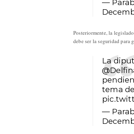
— Parab
Decembe
Posteriormente, la legislad
debe ser la seguridad para g
La dipu
@Delfin
pendien
tema de
pic.twi
— Parab
Decembe