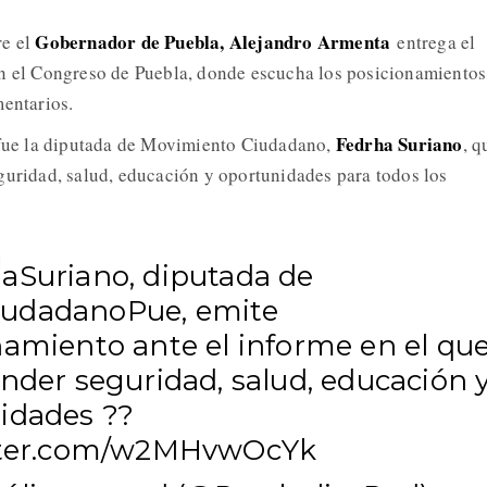
Gobernador de Puebla, Alejandro Armenta
re el
entrega el
en el Congreso de Puebla, donde escucha los posicionamientos
mentarios.
Fedrha Suriano
a fue la diputada de Movimiento Ciudadano,
, q
guridad, salud, educación y oportunidades para todos los
aSuriano
, diputada de
udadanoPue
, emite
namiento ante el informe en el qu
nder seguridad, salud, educación 
idades ?️?
itter.com/w2MHvwOcYk