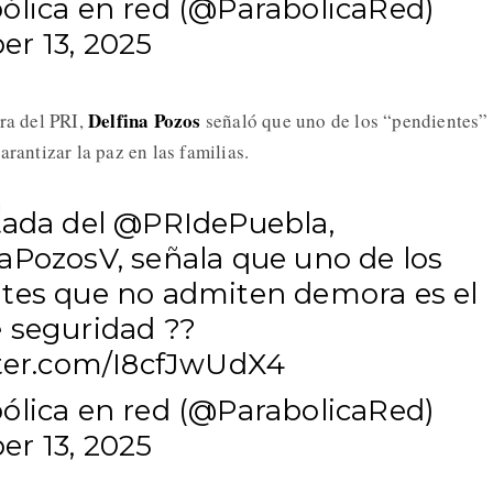
ólica en red (@ParabolicaRed)
r 13, 2025
Delfina Pozos
ora del PRI,
señaló que uno de los “pendientes”
arantizar la paz en las familias.
tada del
@PRIdePuebla
,
aPozosV
, señala que uno de los
tes que no admiten demora es el
 seguridad ?️?
tter.com/I8cfJwUdX4
ólica en red (@ParabolicaRed)
r 13, 2025