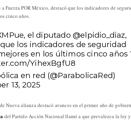
 a Fuerza POR México, destacó que los indicadores de segur
mos cinco años.
XMPue
, el diputado
@elpidio_diaz
,
 que los indicadores de seguridad
mejores en los últimos cinco años ?
tter.com/YihexBgfU8
ólica en red (@ParabolicaRed)
r 13, 2025
 de Nueva alianza destacó avances en el primer año de gobier
ga
del Partido Acción Nacional llamó a que prevalezca la ley y