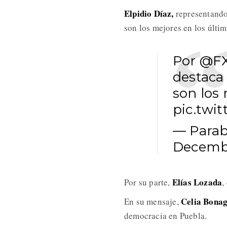
Elpidio Díaz,
representando
son los mejores en los últi
Por
@F
destaca
son los 
pic.twi
— Parab
Decembe
Elías Lozada
Por su parte,
,
Celia Bona
En su mensaje,
democracia en Puebla.