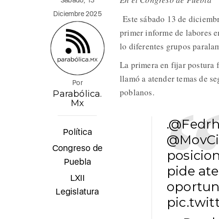
Sábado, 13
Diciembre 2025
Este sábado 13 de diciemb
primer informe de labores 
lo diferentes grupos parala
La primera en fijar postur
llamó a atender temas de se
Por
poblanos.
Parabólica.
Mx
.
@Fedrh
Política
@MovCi
Congreso de
posicio
Puebla
pide ate
LXII
oportun
Legislatura
pic.tw