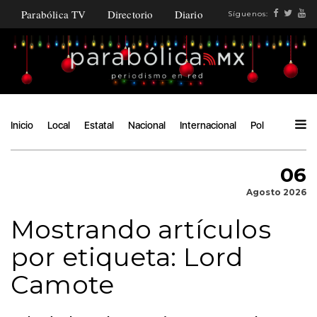
Parabólica TV
Directorio
Diario
Síguenos:
Inicio
Local
Estatal
Nacional
Internacional
Política
Ángu
06
Agosto 2026
Mostrando artículos
por etiqueta: Lord
Camote