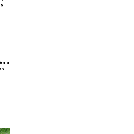
 y
ba a
os