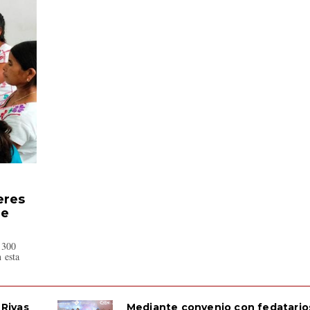
eres
de
 300
 esta
Rivas
Mediante convenio con fedatario