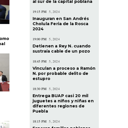
al sur de la capital poblana
19:15 PM
5, 2024
Inauguran en San Andrés
Cholula Feria de la Rosca
2024
como
19:00 PM
5, 2024
nal
Detienen a Rey N. cuando
sustraía cable de un pozo
18:45 PM
5, 2024
Vinculan a proceso a Ramón
N. por probable delito de
estupro
18:30 PM
5, 2024
Entrega BUAP casi 20 mil
juguetes a niños y niñas en
diferentes regiones de
Puebla
18:15 PM
5, 2024