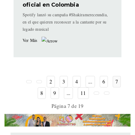
oficial en Colombia
Spotify lanzó su campaña #Shakiramereceundia,
en el que quieren reconocer a la cantante por su
legado musical
Ver Más
2
3
4
...
6
7
8
9
...
11
Página 7 de 19