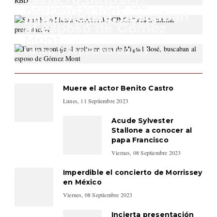
asalto en casa de
presentación”
Miguel Bosé, buscaban
Martes, 12 Septiembre 2023
al esposo de Gómez
Mont
Lunes, 11 Septiembre 2023
Muere el actor Benito Castro
Lunes, 11 Septiembre 2023
Acude Sylvester
Stallone a conocer al
papa Francisco
Viernes, 08 Septiembre 2023
Imperdible el concierto de Morrissey
en México
Viernes, 08 Septiembre 2023
Incierta presentación