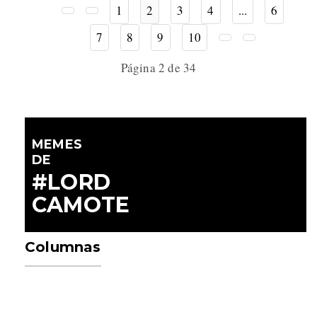
1
2
3
4
...
6
7
8
9
10
Página 2 de 34
MEMES
DE
#LORD
CAMOTE
Columnas