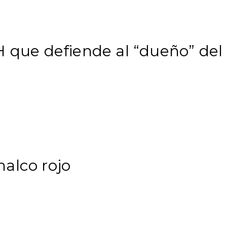
H que defiende al “dueño” del
alco rojo